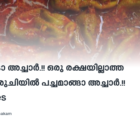
അച്ചാർ.!! ഒരു രക്ഷയില്ലാത്ത
ുചിയിൽ പച്ചമാങ്ങാ അച്ചാർ.!!
es
hakam