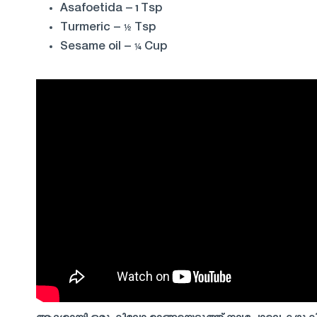
Asafoetida – 1 Tsp
Turmeric – ½ Tsp
Sesame oil – ¼ Cup