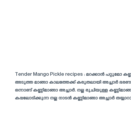
Tender Mango Pickle recipes : മറക്കാൻ പറ്റുമോ കണ്
അടുത്ത മാങ്ങാ കാലത്തേക്ക് കരുതലായി അച്ചാർ ഭരണയിൽ
ഒന്നാണ് കണ്ണിമാങ്ങാ അച്ചാർ. നല്ല രുചിയുള്ള കണ്ണിമാങ
കപ്പലോടിക്കുന്ന നല്ല നാടൻ കണ്ണിമാങ്ങാ അച്ചാർ തയ്യാറാ