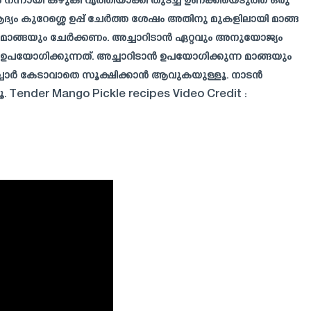
ം നന്നായി കഴുകി വൃത്തിയാക്കി തുടച്ച് ഉണക്കിയെടുത്ത ഒരു
ആദ്യം കുറേശ്ശെ ഉപ്പ് ചേർത്ത ശേഷം അതിനു മുകളിലായി മാങ്ങ
 മാങ്ങയും ചേർക്കണം. അച്ചാറിടാൻ ഏറ്റവും അനുയോജ്യം
ാണ് ഉപയോഗിക്കുന്നത്. അച്ചാറിടാൻ ഉപയോഗിക്കുന്ന മാങ്ങയും
 അച്ചാർ കേടാവാതെ സൂക്ഷിക്കാൻ ആവുകയുള്ളൂ. നാടൻ
. Tender Mango Pickle recipes Video Credit :