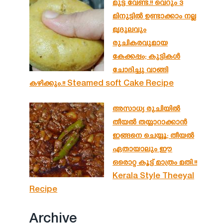
മുട്ട വേണ്ട.!! വെറും 3
മിനുട്ടിൽ ഉണ്ടാക്കാം നല്ല
മൃദുലവും
രുചികരവുമായ
കേക്കപ്പം; കുട്ടികൾ
ചോദിച്ചു വാങ്ങി
കഴിക്കും.!! Steamed soft Cake Recipe
അസാധ്യ രുചിയിൽ
തീയൽ തയ്യാറാക്കാൻ
ഇങ്ങനെ ചെയ്യൂ; തീയൽ
ഏതായാലും ഈ
ഒരൊറ്റ കൂട്ട് മാത്രം മതി.!!
Kerala Style Theeyal
Recipe
Archive