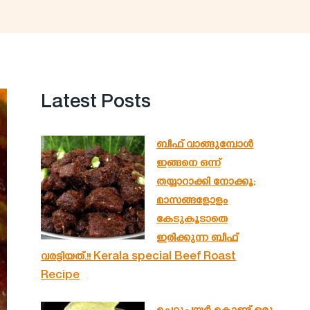
Latest Posts
ബീഫ് വാങ്ങുമ്പോൾ
ഇങ്ങനെ ഒന്ന്
തയ്യാറാക്കി നോക്കൂ;
മാസങ്ങളോളം
കേടുകൂടാതെ
ഇരിക്കുന്ന ബീഫ്
വരട്ടിയത്.!! Kerala special Beef Roast
Recipe