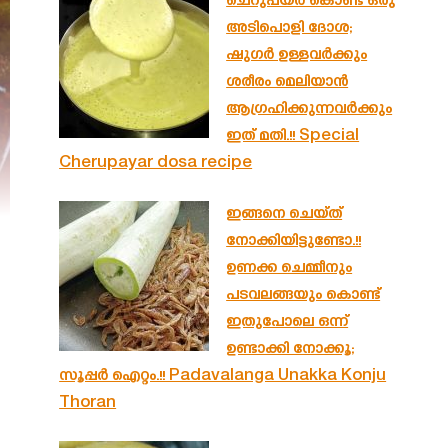
ചെറുപയർ കൊണ്ട് ഒരു
അടിപൊളി ദോശ;
ഷുഗർ ഉള്ളവർക്കും
ശരീരം മെലിയാൻ
ആഗ്രഹിക്കുന്നവർക്കും
ഇത് മതി.!! Special
Cherupayar dosa recipe
ഇങ്ങനെ ചെയ്ത്
നോക്കിയിട്ടുണ്ടോ.!!
ഉണക്ക ചെമ്മീനും
പടവലങ്ങയും കൊണ്ട്
ഇതുപോലെ ഒന്ന്
ഉണ്ടാക്കി നോക്കൂ;
സൂപ്പർ ഐറ്റം.!! Padavalanga Unakka Konju
Thoran