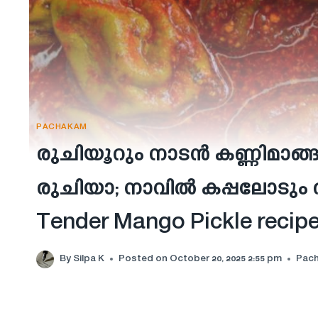
PACHAKAM
രുചിയൂറും നാടൻ കണ്ണിമാങ്ങാ 
രുചിയാ; നാവിൽ കപ്പലോടും ര
Tender Mango Pickle recip
By
Silpa K
Posted on
October 20, 2025 2:55 pm
Pac