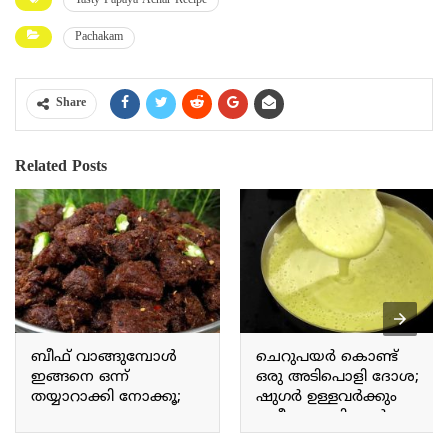
Tasty Papaya Achar Recipe
Pachakam
Share
Related Posts
ബീഫ് വാങ്ങുമ്പോൾ
ചെറുപയർ കൊണ്ട്
ഇങ്ങനെ ഒന്ന്
ഒരു അടിപൊളി ദോശ;
തയ്യാറാക്കി നോക്കൂ;
ഷുഗർ ഉള്ളവർക്കും
മാസങ്ങളോളം
ശരീരം മെലിയാൻ
കേടുകൂടാതെ
ആഗ്രഹിക്കുന്നവർക്കും