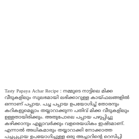
Tasty Papaya Achar Recipe : നമ്മുടെ നാട്ടിലെ മിക്ക
വീടുകളിലും സുലഭമായി ലഭിക്കാറുള്ള കായ്ഫലങ്ങളിൽ
ഒന്നാണ് പപ്പായ. പച്ച പപ്പായ ഉപയോഗിച്ച് തോരനും
കറികളുമെല്ലാം തയ്യാറാക്കുന്ന പതിവ് മിക്ക വീടുകളിലും
ഉള്ളതായിരിക്കും. അതുപോലെ പപ്പായ പഴുപ്പിച്ചു
കഴിക്കാനും എല്ലാവർക്കും വളരെയധികം ഇഷ്ടമാണ്.
എന്നാൽ അധികമാരും തയ്യാറാക്കി നോക്കാത്ത
പച്ചപ്പപ്പായ ഉപയോഗിച്ചുള്ള ഒരു അച്ചാറിന്റെ റെസിപ്പി