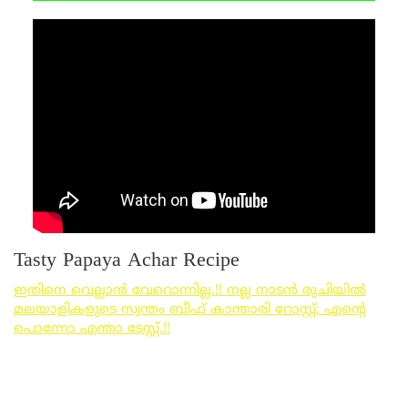
Tasty Papaya Achar Recipe
ഇതിനെ വെല്ലാൻ വേറൊന്നില്ല.!! നല്ല നാടൻ രുചിയിൽ
മലയാളികളുടെ സ്വന്തം ബീഫ് കാ‍ന്താരി റോസ്റ്റ്; എന്റെ
പൊന്നോ എന്താ ടേസ്റ്റ്.!!