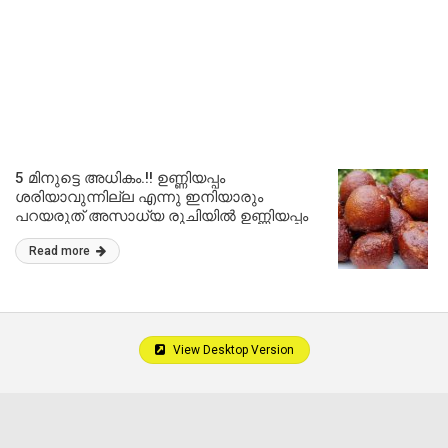
5 മിനുട്ടെ അധികം.!! ഉണ്ണിയപ്പം
ശരിയാവുന്നില്ല എന്നു ഇനിയാരും
പറയരുത് അസാധ്യ രുചിയിൽ ഉണ്ണിയപ്പം
ഇങ്ങനെ ഉണ്ടാക്കി നോക്കൂ.!! Soft and tasty
Read more
Unniyappam Recipe
View Desktop Version