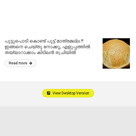
പുട്ടുപൊടി കൊണ്ട് പുട്ട് മാത്രമല്ല.!!
ഇങ്ങനെ ചെയ്തു നോക്കൂ; എളുപ്പത്തിൽ
തയ്യാറാക്കാം കിടിലൻ രുചിയിൽ
നെയ്പത്തിരി.!! Neypathiri Recipe
Read more
View Desktop Version