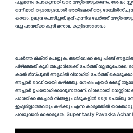
പച്ചമണം പോകുന്നത് വരെ വഴറ്റിയെടുക്കണം. ശേഷം സ്റ്
ഒന്ന് മാറി തുടങ്ങുമ്പോൾ അതിലേക്ക് ഒരു ടേബിൾ
കായം, ഉലുവ പൊടിച്ചത്, ഉപ്പ് എന്നിവ ചേർത്ത് വഴറ്റിയെ
വച്ച പാവയ്ക്ക കൂടി മസാല കൂട്ടിനോടൊപ്പം
ചേർത്ത് മിക്സ് ചെയ്യുക. അതിലേക്ക് ഒരു പിഞ്ച് അ
പിഴിഞ്ഞത് കൂടി അച്ചാറിലേക്ക് ചേർത്ത് നല്ലതുപോലെ വെള്
കാൽ ടീസ്പൂൺ അളവിൽ വിനാഗിരി ചേർത്ത് കൊടുക്കാം
അച്ചാർ റെഡിയായി കഴിഞ്ഞു. ശേഷം എയർ ടൈറ്റ് ആയ 
അച്ചാർ ഉപയോഗിക്കാവുന്നതാണ്. വിശദമായി മനസ്സില
പാവയ്ക്ക അച്ചാർ നിങ്ങളും വീടുകളിൽ ട്രൈ ചെയ്തു ന
ഇഷ്ടമില്ലാത്തവരും കഴിക്കും എന്ന കാര്യത്തിൽ യാതൊര
പറയുവാൻ മറക്കരുതേ.. Super tasty Pavakka Achar R