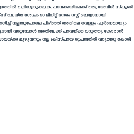
ിൽ മുറിച്ചെടുക്കുക. പാവക്കയിലേക്ക് ഒരു ടേബിൾ സ്പൂൺ
ചെയ്ത ശേഷം 30 മിനിറ്റ് നേരം റസ്റ്റ് ചെയ്യാനായി
പയോഗിച്ച് നല്ലതുപോലെ പിഴിഞ്ഞ് അതിലെ വെള്ളം പൂർണമായും
ചൂടായി വരുമ്പോൾ അതിലേക്ക് പാവയ്ക്ക വറുത്തു കോരാൻ
ാവയ്ക്ക മുഴുവനും നല്ല ക്രിസ്പായ രൂപത്തിൽ വറുത്തു കോരി