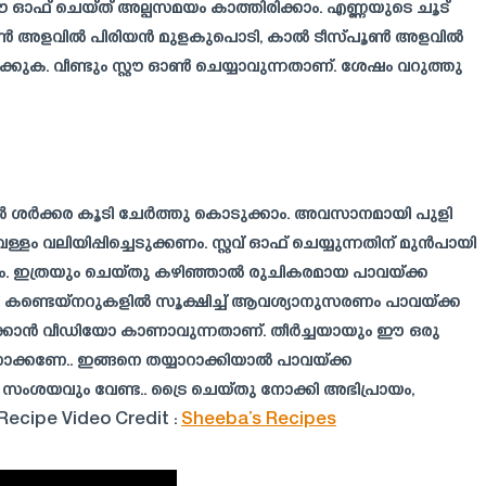
റൗ ഓഫ് ചെയ്ത് അല്പസമയം കാത്തിരിക്കാം. എണ്ണയുടെ ചൂട്
സ്പൂൺ അളവിൽ പിരിയൻ മുളകുപൊടി, കാൽ ടീസ്പൂൺ അളവിൽ
ടുക്കുക. വീണ്ടും സ്റ്റൗ ഓൺ ചെയ്യാവുന്നതാണ്. ശേഷം വറുത്തു
ളവിൽ ശർക്കര കൂടി ചേർത്തു കൊടുക്കാം. അവസാനമായി പുളി
ളം വലിയിപ്പിച്ചെടുക്കണം. സ്റ്റവ് ഓഫ് ചെയ്യുന്നതിന് മുൻപായി
. ഇത്രയും ചെയ്തു കഴിഞ്ഞാൽ രുചികരമായ പാവയ്ക്ക
കണ്ടെയ്നറുകളിൽ സൂക്ഷിച്ച് ആവശ്യാനുസരണം പാവയ്ക്ക
ാക്കാൻ വീഡിയോ കാണാവുന്നതാണ്. തീർച്ചയായും ഈ ഒരു
ോക്കണേ.. ഇങ്ങനെ തയ്യാറാക്കിയാൽ പാവയ്ക്ക
ു സംശയവും വേണ്ട.. ട്രൈ ചെയ്തു നോക്കി അഭിപ്രായം,
ecipe Video Credit :
Sheeba’s Recipes