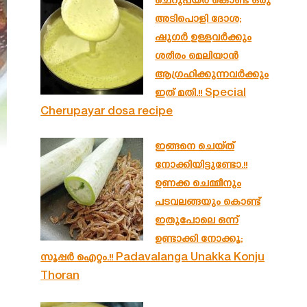
ചെറുപയർ കൊണ്ട് ഒരു
അടിപൊളി ദോശ;
ഷുഗർ ഉള്ളവർക്കും
ശരീരം മെലിയാൻ
ആഗ്രഹിക്കുന്നവർക്കും
ഇത് മതി.!! Special
Cherupayar dosa recipe
ഇങ്ങനെ ചെയ്ത്
നോക്കിയിട്ടുണ്ടോ.!!
ഉണക്ക ചെമ്മീനും
പടവലങ്ങയും കൊണ്ട്
ഇതുപോലെ ഒന്ന്
ഉണ്ടാക്കി നോക്കൂ;
സൂപ്പർ ഐറ്റം.!! Padavalanga Unakka Konju
Thoran