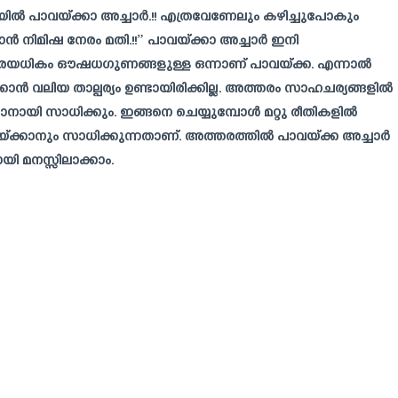
യിൽ പാവയ്ക്കാ അച്ചാർ.!! എത്രവേണേലും കഴിച്ചുപോകും
ാകാൻ നിമിഷ നേരം മതി.!!” പാവയ്ക്കാ അച്ചാർ ഇനി
ളരെയധികം ഔഷധഗുണങ്ങളുള്ള ഒന്നാണ് പാവയ്ക്ക. എന്നാൽ
വലിയ താല്പര്യം ഉണ്ടായിരിക്കില്ല. അത്തരം സാഹചര്യങ്ങളിൽ
ാനായി സാധിക്കും. ഇങ്ങനെ ചെയ്യുമ്പോൾ മറ്റു രീതികളിൽ
്ക്കാനും സാധിക്കുന്നതാണ്. അത്തരത്തിൽ പാവയ്ക്ക അച്ചാർ
യി മനസ്സിലാക്കാം.