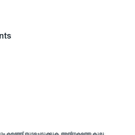
nts
ലാം കളഞ്ഞ് തുടച്ചെടുക്കുക. അതിനകത്തെ കുരു