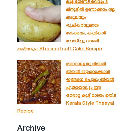
മുട്ട വേണ്ട.!! വെറും 3
മിനുട്ടിൽ ഉണ്ടാക്കാം നല്ല
മൃദുലവും
രുചികരവുമായ
കേക്കപ്പം; കുട്ടികൾ
ചോദിച്ചു വാങ്ങി
കഴിക്കും.!! Steamed soft Cake Recipe
അസാധ്യ രുചിയിൽ
തീയൽ തയ്യാറാക്കാൻ
ഇങ്ങനെ ചെയ്യൂ; തീയൽ
ഏതായാലും ഈ
ഒരൊറ്റ കൂട്ട് മാത്രം മതി.!!
Kerala Style Theeyal
Recipe
Archive