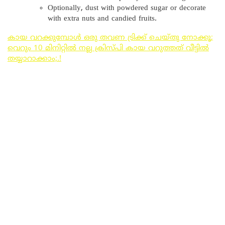
Optionally, dust with powdered sugar or decorate
with extra nuts and candied fruits.
കായ വറക്കുമ്പോൾ ഒരു തവണ ട്രിക്ക് ചെയ്തു നോക്കൂ;
വെറും 10 മിനിറ്റിൽ നല്ല ക്രിസ്പി കായ വറുത്തത് വീട്ടിൽ
തയ്യാറാക്കാം;.!