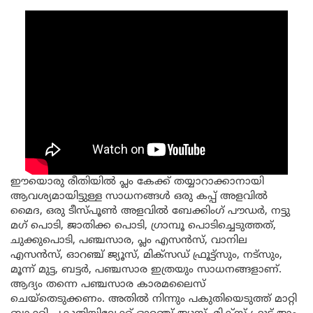
ഈയൊരു രീതിയിൽ പ്ലം കേക്ക് തയ്യാറാക്കാനായി
ആവശ്യമായിട്ടുള്ള സാധനങ്ങൾ ഒരു കപ്പ് അളവിൽ
മൈദ, ഒരു ടീസ്പൂൺ അളവിൽ ബേക്കിംഗ് പൗഡർ, നട്ടു
മഗ് പൊടി, ജാതിക്ക പൊടി, ഗ്രാമ്പൂ പൊടിച്ചെടുത്തത്,
ചുക്കുപൊടി, പഞ്ചസാര, പ്ലം എസൻസ്, വാനില
എസൻസ്, ഓറഞ്ച് ജ്യൂസ്, മിക്സഡ് ഫ്രൂട്ട്സും, നട്സും,
മൂന്ന് മുട്ട, ബട്ടർ, പഞ്ചസാര ഇത്രയും സാധനങ്ങളാണ്.
ആദ്യം തന്നെ പഞ്ചസാര കാരമലൈസ്
ചെയ്തെടുക്കണം. അതിൽ നിന്നും പകുതിയെടുത്ത് മാറ്റി