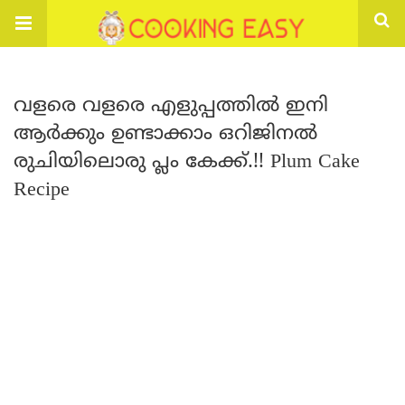
വളരെ വളരെ എളുപ്പത്തിൽ ഇനി
ആർക്കും ഉണ്ടാക്കാം ഒറിജിനൽ
രുചിയിലൊരു പ്ലം കേക്ക്.!! Plum Cake
Recipe