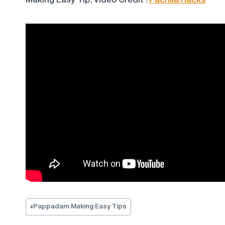
Making Easy Tip, Video Credit :
Pachila Hacks
Post
#
Pappadam Making Easy Tips
Tags: