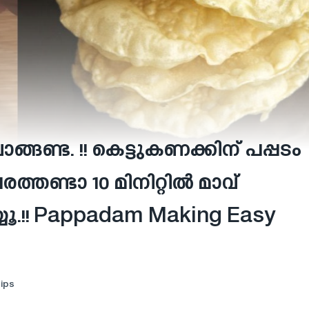
്ങണ്ട. !! കെട്ടുകണക്കിന് പപ്പടം
പരത്തണ്ടാ 10 മിനിറ്റിൽ മാവ്
യൂ.!! Pappadam Making Easy
Tips