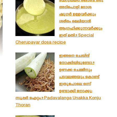
ചെറുപയർ കൊണ്ട് ഒരു
അടിപൊളി ദോശ;
ഷുഗർ ഉള്ളവർക്കും
ശരീരം മെലിയാൻ
ആഗ്രഹിക്കുന്നവർക്കും
ഇത് മതി.!! Special
Cherupayar dosa recipe
ഇങ്ങനെ ചെയ്ത്
നോക്കിയിട്ടുണ്ടോ.!!
ഉണക്ക ചെമ്മീനും
പടവലങ്ങയും കൊണ്ട്
ഇതുപോലെ ഒന്ന്
ഉണ്ടാക്കി നോക്കൂ;
സൂപ്പർ ഐറ്റം.!! Padavalanga Unakka Konju
Thoran