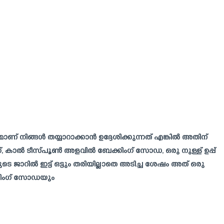
ാണ് നിങ്ങൾ തയ്യാറാക്കാൻ ഉദ്ദേശിക്കുന്നത് എങ്കിൽ അതിന്
്, കാൽ ടീസ്പൂൺ അളവിൽ ബേക്കിംഗ് സോഡ, ഒരു നുള്ള് ഉപ്പ്
െ ജാറിൽ ഇട്ട് ഒട്ടും തരിയില്ലാതെ അടിച്ച ശേഷം അത് ഒരു
്കിംഗ് സോഡയും