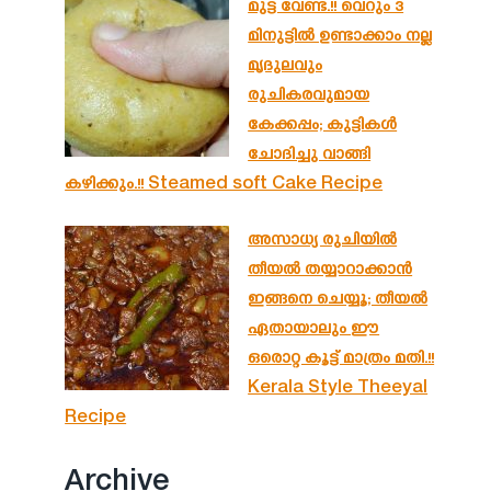
മുട്ട വേണ്ട.!! വെറും 3
മിനുട്ടിൽ ഉണ്ടാക്കാം നല്ല
മൃദുലവും
രുചികരവുമായ
കേക്കപ്പം; കുട്ടികൾ
ചോദിച്ചു വാങ്ങി
കഴിക്കും.!! Steamed soft Cake Recipe
അസാധ്യ രുചിയിൽ
തീയൽ തയ്യാറാക്കാൻ
ഇങ്ങനെ ചെയ്യൂ; തീയൽ
ഏതായാലും ഈ
ഒരൊറ്റ കൂട്ട് മാത്രം മതി.!!
Kerala Style Theeyal
Recipe
Archive