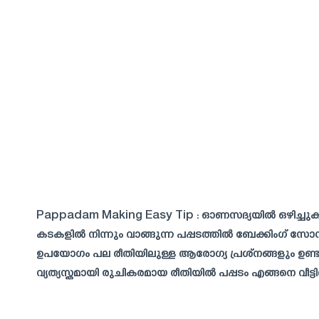
Pappadam Making Easy Tip : ഓണസദ്യയിൽ ഒഴിച്ചു
കടകളിൽ നിന്നും വാങ്ങുന്ന പപ്പടത്തിൽ ബേക്കിംഗ് സ
ഉപയോഗം പല രീതിയിലുള്ള ആരോഗ്യ പ്രശ്നങ്ങളും ഉണ്ടാ
വ്യത്യസ്തമായി രുചികരമായ രീതിയിൽ പപ്പടം എങ്ങനെ വീട്ടി