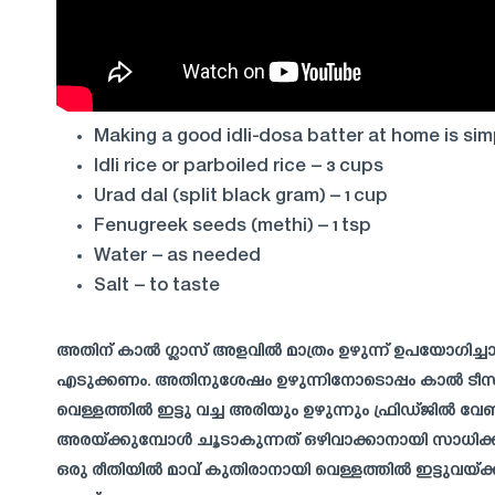
Making a good idli-dosa batter at home is simp
Idli rice or parboiled rice – 3 cups
Urad dal (split black gram) – 1 cup
Fenugreek seeds (methi) – 1 tsp
Water – as needed
Salt – to taste
അതിന് കാൽ ഗ്ലാസ് അളവിൽ മാത്രം ഉഴുന്ന് ഉപയോഗിച്
എടുക്കണം. അതിനുശേഷം ഉഴുന്നിനോടൊപ്പം കാൽ ടീസ
വെള്ളത്തിൽ ഇട്ടു വച്ച അരിയും ഉഴുന്നും ഫ്രിഡ്ജിൽ വേ
അരയ്ക്കുമ്പോൾ ചൂടാകുന്നത് ഒഴിവാക്കാനായി സാധിക്
ഒരു രീതിയിൽ മാവ് കുതിരാനായി വെള്ളത്തിൽ ഇട്ടുവയ്