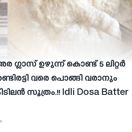
 ഗ്ലാസ് ഉഴുന്ന് കൊണ്ട് 5 ലിറ്റർ
ണ്ടിരട്ടി വരെ പൊങ്ങി വരാനും
ിലൻ സൂത്രം.!! Idli Dosa Batter
m