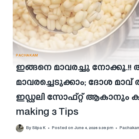
PACHAKAM
ഇങ്ങനെ മാവരച്ചു നോക്കൂ.!! അര
മാവരച്ചെടുക്കാം; ദോശ മാവ് ര
ഇഡ്ഡലി സോഫ്റ്റ് ആകാനും കിട
making 3 Tips
By
Silpa K
Posted on
June 4, 2026 3:39 pm
Pachaka