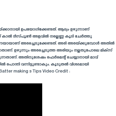
്കാനായി ഉപയോഗിക്കേണ്ടത്. ആദ്യം ഉഴുന്നാണ്
്ക് കാൽ ടീസ്പൂൺ അളവിൽ നല്ലെണ്ണ കൂടി ചേർത്തു
ായാണ് അരച്ചെടുക്കേണ്ടത്. അരി അരയ്ക്കുമ്പോൾ അതിൽ
താണ്. ഉഴുന്നും അരച്ചെടുത്ത അരിയും നല്ലതുപോലെ മിക്സ്
ന്നതാണ്. അതിനുശേഷം ഫെർമെന്റ് ചെയ്യാനായി മാവ്
ിയിൽ പൊന്തി വന്നിട്ടുണ്ടാകും. കൂടുതൽ വിശദമായി
tter making 3 Tips Video Credit :