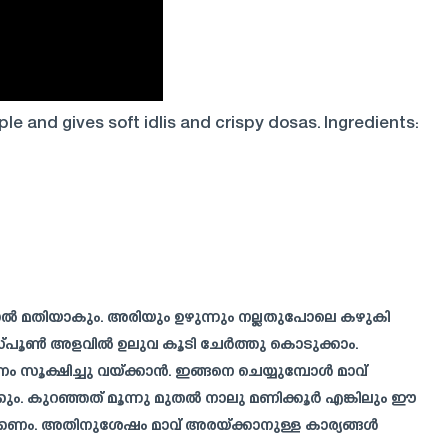
le and gives soft idlis and crispy dosas. Ingredients:
ചാൽ മതിയാകും. അരിയും ഉഴുന്നും നല്ലതുപോലെ കഴുകി
്പൂൺ അളവിൽ ഉലുവ കൂടി ചേർത്തു കൊടുക്കാം.
ണം സൂക്ഷിച്ചു വയ്ക്കാൻ. ഇങ്ങനെ ചെയ്യുമ്പോൾ മാവ്
കും. കുറഞ്ഞത് മൂന്നു മുതൽ നാലു മണിക്കൂർ എങ്കിലും ഈ
ക്കണം. അതിനുശേഷം മാവ് അരയ്ക്കാനുള്ള കാര്യങ്ങൾ