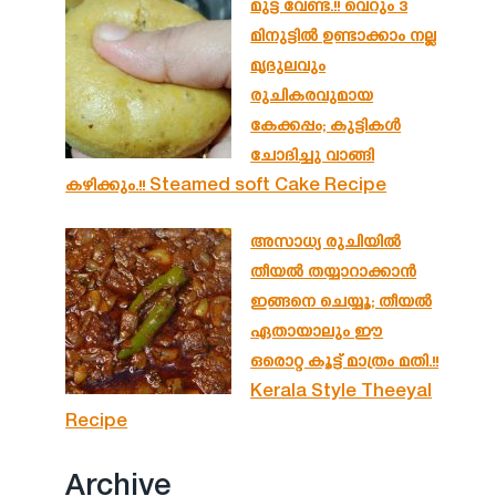
മുട്ട വേണ്ട.!! വെറും 3
മിനുട്ടിൽ ഉണ്ടാക്കാം നല്ല
മൃദുലവും
രുചികരവുമായ
കേക്കപ്പം; കുട്ടികൾ
ചോദിച്ചു വാങ്ങി
കഴിക്കും.!! Steamed soft Cake Recipe
അസാധ്യ രുചിയിൽ
തീയൽ തയ്യാറാക്കാൻ
ഇങ്ങനെ ചെയ്യൂ; തീയൽ
ഏതായാലും ഈ
ഒരൊറ്റ കൂട്ട് മാത്രം മതി.!!
Kerala Style Theeyal
Recipe
Archive