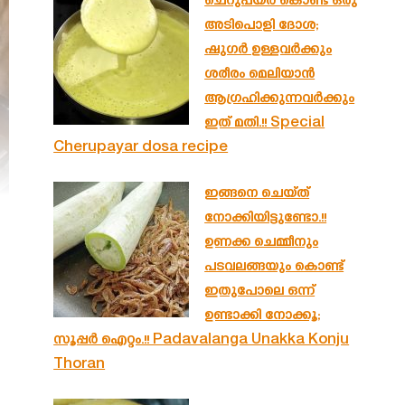
ചെറുപയർ കൊണ്ട് ഒരു
അടിപൊളി ദോശ;
ഷുഗർ ഉള്ളവർക്കും
ശരീരം മെലിയാൻ
ആഗ്രഹിക്കുന്നവർക്കും
ഇത് മതി.!! Special
Cherupayar dosa recipe
ഇങ്ങനെ ചെയ്ത്
നോക്കിയിട്ടുണ്ടോ.!!
ഉണക്ക ചെമ്മീനും
പടവലങ്ങയും കൊണ്ട്
ഇതുപോലെ ഒന്ന്
ഉണ്ടാക്കി നോക്കൂ;
സൂപ്പർ ഐറ്റം.!! Padavalanga Unakka Konju
Thoran