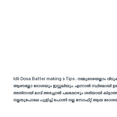
Idli Dosa Batter making 3 Tips : നമ്മുടെയെല്ലാം 
ആണല്ലോ ദോശയും ഇഡ്ഡലിയും. എന്നാൽ സ്ഥിരമായി ഉണ്ട
അതിനായി മാവ് അരച്ചാൽ പലപ്പോഴും ശരിയായി കിട്ടാത്ത
നല്ലതുപോലെ പുളിച്ച് പൊന്തി നല്ല സോഫ്റ്റ് ആയ ദോശ