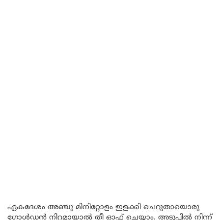
ഏകദേശം അഞ്ചു മിനിറ്റോളം ഇളക്കി ചെറുതായൊരു
ഗോൾഡൻ നിറമായാൽ തീ ഓഫ് ചെയ്യാം. അടുപ്പിൽ നിന്ന്