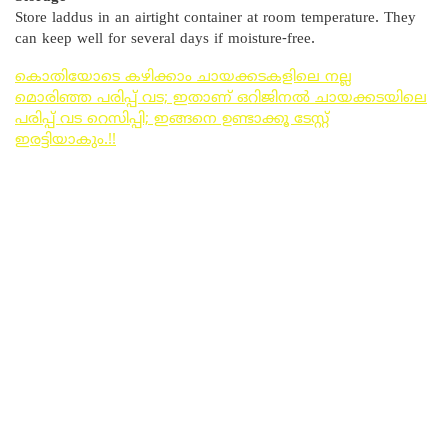
Store laddus in an airtight container at room temperature. They
can keep well for several days if moisture-free.
കൊതിയോടെ കഴിക്കാം ചായക്കടകളിലെ നല്ല
മൊരിഞ്ഞ പരിപ്പ് വട; ഇതാണ് ഒറിജിനൽ ചായക്കടയിലെ
പരിപ്പ് വട റെസിപ്പി; ഇങ്ങനെ ഉണ്ടാക്കൂ ടേസ്റ്റ്
ഇരട്ടിയാകും.!!