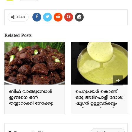
Share
Related Posts
ബീഫ് വാങ്ങുമ്പോൾ
ചെറുപയർ കൊണ്ട്
ഇങ്ങനെ ഒന്ന്
ഒരു അടിപൊളി ദോശ;
തയ്യാറാക്കി നോക്കൂ;
ഷുഗർ ഉള്ളവർക്കും
മാസങ്ങളോളം
ശരീരം മെലിയാൻ
കേടുകൂടാതെ
ആഗ്രഹിക്കുന്നവർക്കും
ഇരിക്കുന്ന ബീഫ്
ഇത് മതി.!! Special
വരട്ടിയത്.!! Kerala special
Cherupayar dosa recipe