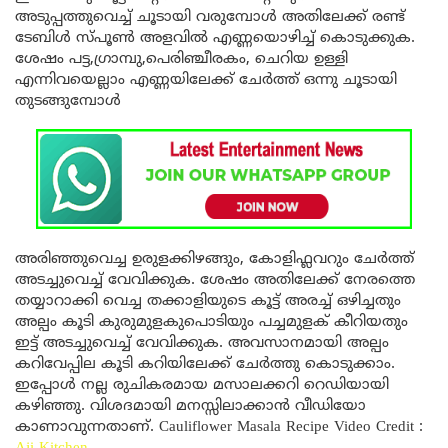
അടുപ്പത്തുവെച്ച് ചൂടായി വരുമ്പോൾ അതിലേക്ക് രണ്ട്
ടേബിൾ സ്പൂൺ അളവിൽ എണ്ണയൊഴിച്ച് കൊടുക്കുക.
ശേഷം പട്ട,ഗ്രാമ്പു,പെരിഞ്ചീരകം, ചെറിയ ഉള്ളി
എന്നിവയെല്ലാം എണ്ണയിലേക്ക് ചേർത്ത് ഒന്നു ചൂടായി
തുടങ്ങുമ്പോൾ
അരിഞ്ഞുവെച്ച ഉരുളക്കിഴങ്ങും, കോളിഫ്ലവറും ചേർത്ത്
അടച്ചുവെച്ച് വേവിക്കുക. ശേഷം അതിലേക്ക് നേരത്തെ
തയ്യാറാക്കി വെച്ച തക്കാളിയുടെ കൂട്ട് അരച്ച് ഒഴിച്ചതും
അല്പം കൂടി കുരുമുളകുപൊടിയും പച്ചമുളക് കീറിയതും
ഇട്ട് അടച്ചുവെച്ച് വേവിക്കുക. അവസാനമായി അല്പം
കറിവേപ്പില കൂടി കറിയിലേക്ക് ചേർത്തു കൊടുക്കാം.
ഇപ്പോൾ നല്ല രുചികരമായ മസാലക്കറി റെഡിയായി
കഴിഞ്ഞു. വിശദമായി മനസ്സിലാക്കാൻ വീഡിയോ
കാണാവുന്നതാണ്. Cauliflower Masala Recipe Video Credit :