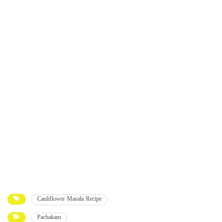
Cauliflower Masala Recipe
Pachakam