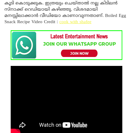
കൂടി കൊടുക്കുക. ഇത്രയും ചെയ്താൽ നല്ല കിടിലൻ
സ്നാക്ക് റെഡിയായി കഴിഞ്ഞു. വിശദമായി
മനസ്സിലാക്കാൻ വീഡിയോ കാണാവുന്നതാണ്. Boiled Egg
Snack Recipe Video Credit :
cook with shafee