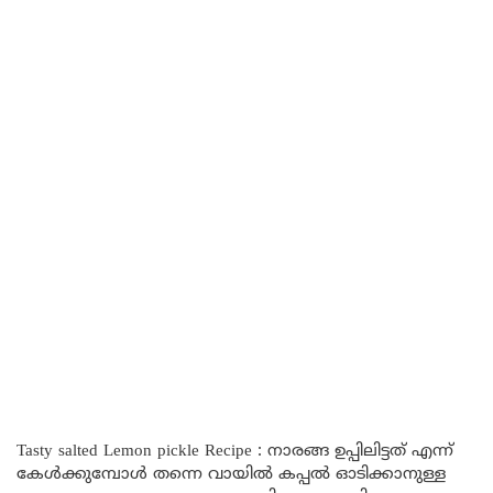
Tasty salted Lemon pickle Recipe : നാരങ്ങ ഉപ്പിലിട്ടത് എന്ന്
കേൾക്കുമ്പോൾ തന്നെ വായിൽ കപ്പൽ ഓടിക്കാനുള്ള