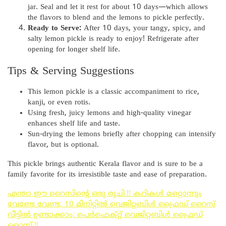
jar. Seal and let it rest for about 10 days—which allows
the flavors to blend and the lemons to pickle perfectly.
Ready to Serve:
After 10 days, your tangy, spicy, and
salty lemon pickle is ready to enjoy! Refrigerate after
opening for longer shelf life.
Tips & Serving Suggestions
This lemon pickle is a classic accompaniment to rice,
kanji, or even rotis.
Using fresh, juicy lemons and high-quality vinegar
enhances shelf life and taste.
Sun-drying the lemons briefly after chopping can intensify
flavor, but is optional.
This pickle brings authentic Kerala flavor and is sure to be a
family favorite for its irresistible taste and ease of preparation.
എന്താ ഈ റൈസിന്റെ ഒരു രുചി.!! കറികൾ മറ്റൊന്നും
വേണ്ടേ വേണ്ട; 10 മിനിറ്റിൽ വെജിറ്റബിൾ ഫ്രൈഡ് റൈസ്
വീട്ടിൽ ഉണ്ടാക്കാം; പെർഫെക്റ്റ് വെജിറ്റബിൾ ഫ്രൈഡ്
റൈസ്.!!