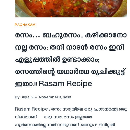
PACHAKAM
രസം… ബഹുരസം.. കഴിക്കാനോ
നല്ല രസം; തനി നാടൻ രസം ഇനി
എളുപ്പത്തിൽ ഉണ്ടാക്കാം;
രസത്തിന്റെ യഥാർത്ഥ രുചിക്കൂട്ട്
ഇതാ.!! Rasam Recipe
By
Silpa K
November 3, 2025
Rasam Recipe : രസം സദ്യയിലെ ഒരു പ്രധാനപ്പെട്ട ഒരു
വിഭവമാണ് — ഒരു സദ്യ രസം ഇല്ലാതെ
പൂർണമാകില്ലെന്നത് സത്യമാണ്. വെറും 5 മിനിറ്റിൽ