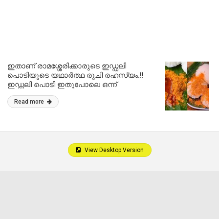
ഇതാണ് രാമശ്ശേരിക്കാരുടെ ഇഡ്ഡലി
പൊടിയുടെ യഥാർത്ഥ രുചി രഹസ്യം.!!
ഇഡ്ഡലി പൊടി ഇതുപോലെ ഒന്ന്
ഉണ്ടാക്കി നോക്കൂ; രുചി അസാധ്യം.!!
Read more
Ramassery Idli Podi Recipe
View Desktop Version