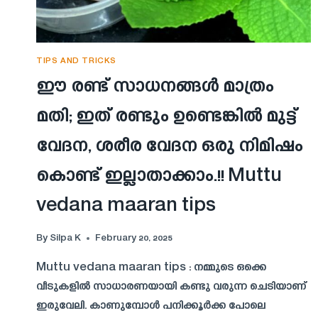
TIPS AND TRICKS
ഈ രണ്ട് സാധനങ്ങൾ മാത്രം
മതി; ഇത് രണ്ടും ഉണ്ടെങ്കിൽ മുട്ട്
വേദന, ശരീര വേദന ഒരു നിമിഷം
കൊണ്ട് ഇല്ലാതാക്കാം.!! Muttu
vedana maaran tips
By
Silpa K
February 20, 2025
Muttu vedana maaran tips : നമ്മുടെ ഒക്കെ
വീടുകളിൽ സാധാരണയായി കണ്ടു വരുന്ന ചെടിയാണ്
ഇരുവേലി. കാണുമ്പോൾ പനിക്കൂർക്ക പോലെ