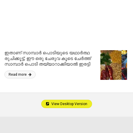
ഇതാണ് സാമ്പാർ പൊടിയുടെ യഥാർത്ഥ
രുചിക്കൂട്ട്; ഈ ഒരു ചേരുവ കൂടെ ചേർത്ത്
സാമ്പാർ പൊടി തയ്യാറാക്കിയാൽ ഇരട്ടി
രുചിയാകും!! Homemade Sambar Powder
Read more
Recipe
View Desktop Version