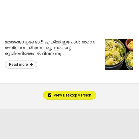
മത്തങ്ങാ ഉണ്ടോ.!! എങ്കിൽ ഇപ്പോൾ തന്നെ
തയ്യാറാക്കി നോക്കൂ; ഇതിന്റെ
രുചിയറിഞ്ഞാൽ ദിവസവും
ഉണ്ടാക്കിക്കഴിക്കും.!! Healthy Mathanga
Read more
Recipe
View Desktop Version